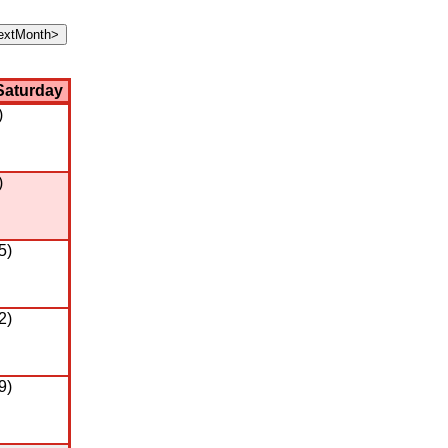
Saturday
)
)
5)
2)
9)