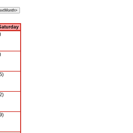
Saturday
)
)
5)
2)
9)